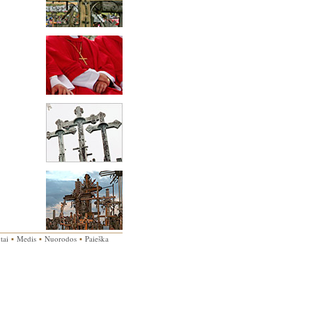
tai
▪
Medis
▪
Nuorodos
▪
Paieška