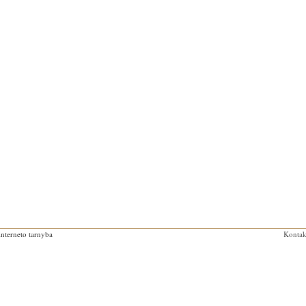
interneto tarnyba
Kontak