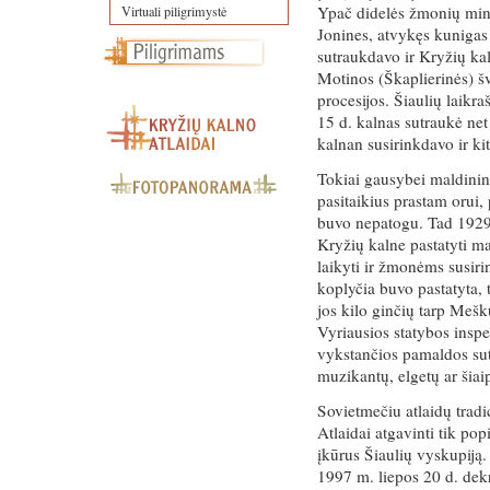
Ypač didelės žmonių min
Virtuali piligrimystė
Jonines, atvykęs kuniga
sutraukdavo ir Kryžių ka
Motinos (Škaplierinės) šv
procesijos. Šiaulių laikr
15 d. kalnas sutraukė ne
kalnan susirinkdavo ir kit
Tokiai gausybei maldinin
pasitaikius prastam orui,
buvo nepatogu. Tad 1929 
Kryžių kalne pastatyti m
laikyti ir žmonėms susiri
koplyčia buvo pastatyta, 
jos kilo ginčių tarp Meš
Vyriausios statybos insp
vykstančios pamaldos sut
muzikantų, elgetų ar šiai
Sovietmečiu atlaidų tradi
Atlaidai atgavinti tik po
įkūrus Šiaulių vyskupiją.
1997 m. liepos 20 d. dekr