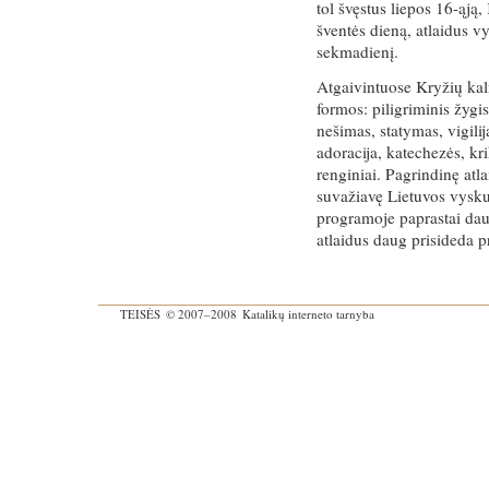
tol švęstus liepos 16-ąją
šventės dieną, atlaidus vy
sekmadienį.
Atgaivintuose Kryžių kal
formos: piligriminis žygi
nešimas, statymas, vigili
adoracija, katechezės, k
renginiai. Pagrindinę atl
suvažiavę Lietuvos vyskup
programoje paprastai da
atlaidus daug prisideda p
TEISĖS
© 2007–2008
Katalikų interneto tarnyba