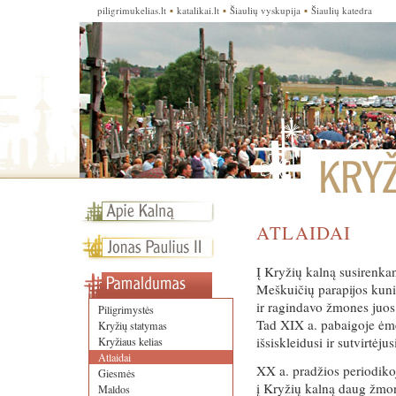
piligrimukelias.lt
▪
katalikai.lt
▪
Šiaulių vyskupija
▪
Šiaulių katedra
ATLAIDAI
Į Kryžių kalną susirenka
Meškuičių parapijos kunig
ir ragindavo žmones juos 
Piligrimystės
Tad XIX a. pabaigoje ėmė
Kryžių statymas
išsiskleidusi ir sutvirtėju
Kryžiaus kelias
Atlaidai
XX a. pradžios periodiko
Giesmės
į Kryžių kalną daug žmo
Maldos