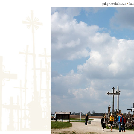
piligrimukelias.lt
▪
kata