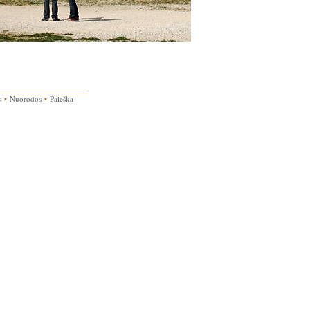
s
▪
Nuorodos
▪
Paieška