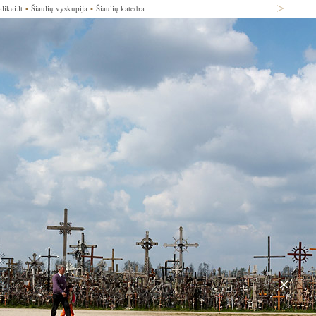
likai.lt
▪
Šiaulių vyskupija
▪
Šiaulių katedra