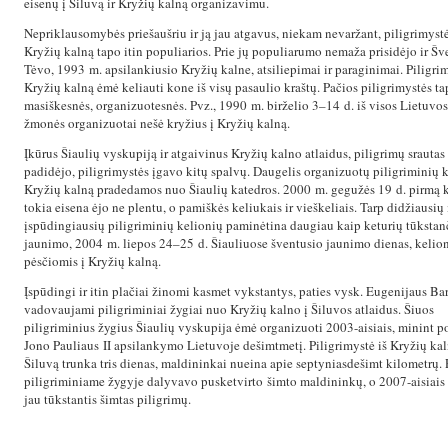
eisenų į Šiluvą ir Kryžių kalną organizavimu.
Nepriklausomybės priešaušriu ir ją jau atgavus, niekam nevaržant, piligrimystė
Kryžių kalną tapo itin populiarios. Prie jų populiarumo nemaža prisidėjo ir Šv
Tėvo, 1993 m. apsilankiusio Kryžių kalne, atsiliepimai ir paraginimai. Piligrim
Kryžių kalną ėmė keliauti kone iš visų pasaulio kraštų. Pačios piligrimystės t
masiškesnės, organizuotesnės. Pvz., 1990 m. birželio 3–14 d. iš visos Lietuvo
žmonės organizuotai nešė kryžius į Kryžių kalną.
Įkūrus Šiaulių vyskupiją ir atgaivinus Kryžių kalno atlaidus, piligrimų srautas
padidėjo, piligrimystės įgavo kitų spalvų. Daugelis organizuotų piligriminių k
Kryžių kalną pradedamos nuo Šiaulių katedros. 2000 m. gegužės 19 d. pirmą k
tokia eisena ėjo ne plentu, o pamiškės keliukais ir vieškeliais. Tarp didžiausių 
įspūdingiausių piligriminių kelionių paminėtina daugiau kaip keturių tūkstan
jaunimo, 2004 m. liepos 24–25 d. Šiauliuose šventusio jaunimo dienas, kelio
pėsčiomis į Kryžių kalną.
Įspūdingi ir itin plačiai žinomi kasmet vykstantys, paties vysk. Eugenijaus Ba
vadovaujami piligriminiai žygiai nuo Kryžių kalno į Šiluvos atlaidus. Šiuos
piligriminius žygius Šiaulių vyskupija ėmė organizuoti 2003-aisiais, minint p
Jono Pauliaus II apsilankymo Lietuvoje dešimtmetį. Piligrimystė iš Kryžių kal
Šiluvą trunka tris dienas, maldininkai nueina apie septyniasdešimt kilometrų.
piligriminiame žygyje dalyvavo pusketvirto šimto maldininkų, o 2007-aisiais
jau tūkstantis šimtas piligrimų.