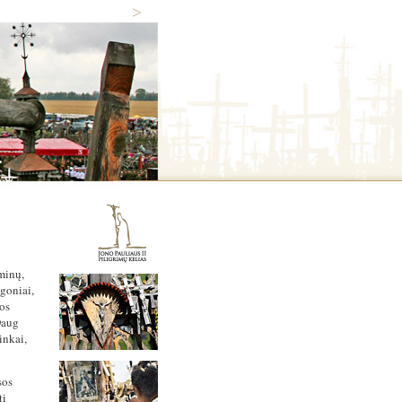
minų,
igoniai,
mos
Daug
inkai,
sos
ti