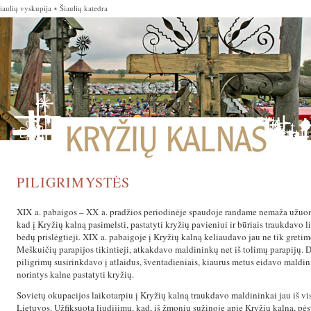
iaulių vyskupija
▪
Šiaulių katedra
PILIGRIMYSTĖS
XIX a. pabaigos – XX a. pradžios periodinėje spaudoje randame nemaža užuo
kad į Kryžių kalną pasimelsti, pastatyti kryžių pavieniui ir būriais traukdavo l
bėdų prislėgtieji. XIX a. pabaigoje į Kryžių kalną keliaudavo jau ne tik greti
Meškuičių parapijos tikintieji, atkakdavo maldininkų net iš tolimų parapijų. 
piligrimų susirinkdavo į atlaidus, šventadieniais, kiaurus metus eidavo maldin
norintys kalne pastatyti kryžių.
Sovietų okupacijos laikotarpiu į Kryžių kalną traukdavo maldininkai jau iš vi
Lietuvos. Užfiksuota liudijimų, kad, iš žmonių sužinoję apie Kryžių kalną, pės