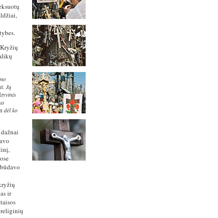
neksuotų
ldžiai,
tybes.
 Kryžių
alikų
lno
i. Jų
tyvinis
us
a dėl ko
 dažnai
davo
inį,
uose
ė būdavo
kryžių
as ir
taisos
religinių