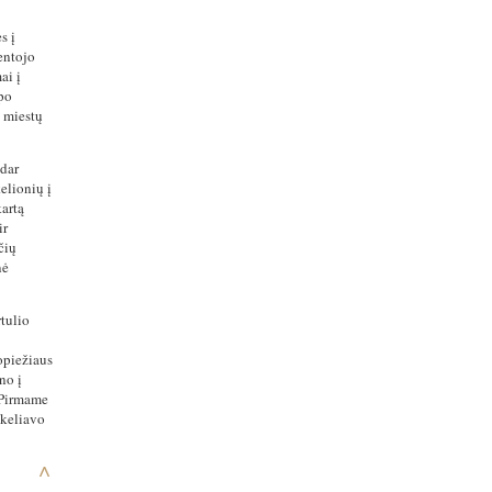
s į
entojo
ai į
apo
s miestų
 dar
elionių į
artą
ir
čių
nė
rtulio
opiežiaus
no į
 Pirmame
 keliavo