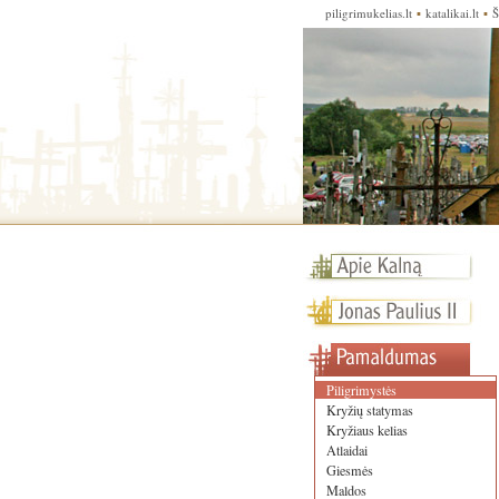
piligrimukelias.lt
▪
katalikai.lt
▪
Š
Piligrimystės
Kryžių statymas
Kryžiaus kelias
Atlaidai
Giesmės
Maldos