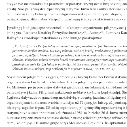
atvykdavo maldininkai čia pasimelsti ar pastatyti kryžių net iš kitų sovietų a
kraštų. Šios piligrimystės, ypač kryžių statymas, buvo tarsi iššūkis ateistinei va
tad į Kryžių kalną keliaujantiems piligrimams reikėjo didelio ryžto, drąsos,
pasiaukojimo, ištikimybės Viešpačiui, pastangų išlaikyti krikščioniškąsias ver
Įspūdingų liudijimų apie sovietmečio laikotarpio organizuotas piligrimystes į
kalną yra „Lietuvos Katalikų Bažnyčios kronikoje“, „Aušroje“. „Lietuvos Kat
Bažnyčios kronikoje“ pateikiamas vieno kunigo pasakojimas:
„Kartą važiavau į Kryžių kalną pašventinti naujai pastatytą kryžių. Tuo metu prie ka
privažiavo kariška mašina. Du rusų lakūnai, atsivežę kryžių, prašė mane jį pašventint
prašymą išpildžiau. Vienas lakūnas pasakojo, kad jam skrendant buvo užsidegęs reak
lėktuvas. Išsigelbėti tokiais atvejais beveik neįmanoma. Staiga jis prisiminęs nuostabi
pasakojimus apie Kryžių kalną ir pasiryžęs, jei liks gyvas, pastatyti ten kryžių. Nežini
lėktuvas buvo užsidegęs, taip netikėtai jis ir užgeso“ (LKBK, 1973 m. Nr. 4).
Sovietmečiu piligriminius žygius, procesijas į Kryžių kalną bei kryžių statymą
organizuodavo Eucharistijos bičiuliai. Tokios piligrimystės paprastai prasidė
šv. Mišiomis, po jų procesijos dalyviai giedodami, melsdamiesi, kalbėdami rož
patraukdavo į kalną. Piligrimai pakaitomis nešdavo kryžių ar koplytstulpį. Ši
žygiuose dalyvaudavo gana daug moksleivių, studentų, jaunimo. Piligrimyst
organizuojama kokia nors svarbia intencija: už Tėvynę, jos laisvę, už jaunimą,
blaivybę, atgailos ir pan. Už tokių organizuotų piligrimysčių organizavimą ir 
statymą buvo suimta ir nuteista keli žmonės.1981 m. birželio 26 d. buvo suimt
nuteistas trejiems metams pataisos darbų, bausmę atliekant griežtojo režimo pa
darbų kolonijoje, Helsinkio grupė narys Mečislovas Jurevičius. Jis apkaltintas 